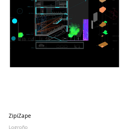
ZipiZape
Logroño