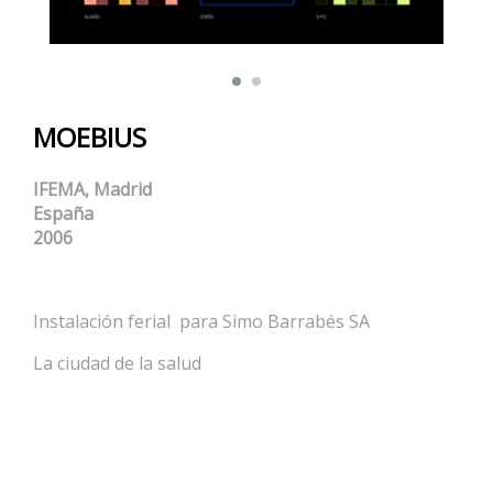
MOEBIUS
IFEMA, Madrid
España
2006
Instalación ferial para Simo Barrabés SA
La ciudad de la salud