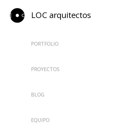
LOC arquitectos
PORTFOLIO
ARQUITECTURA
PROYECTOS
EFÍMEROS
DISEÑO
NOTICIAS
BLOG
INVESTIGACIÓN
DOCENCIA
EQUIPO