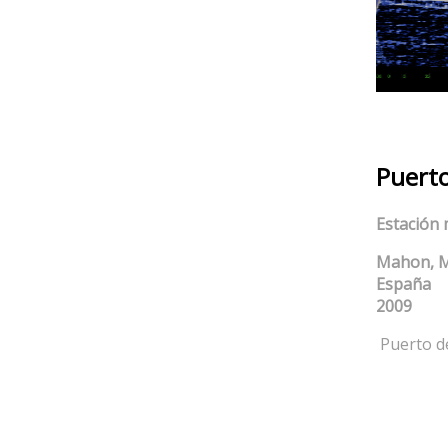
Puert
Estación 
Mahon, 
España
2009
Puerto d