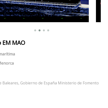
o EM MAO
marítima
Menorca
e Baleares, Gobierno de España Ministerio de Fomento