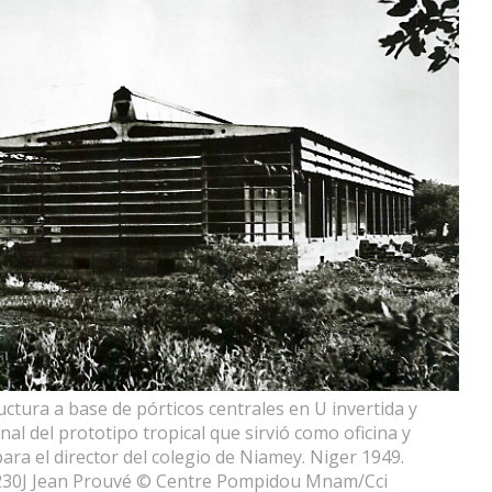
ructura a base de pórticos centrales en U invertida y
nal del prototipo tropical que sirvió como oficina y
para el director del colegio de Niamey. Niger 1949.
 230J Jean Prouvé © Centre Pompidou Mnam/Cci