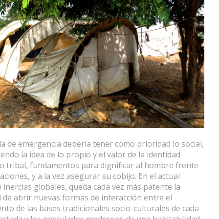
da de emergencia debería tener como prioridad lo social,
endo la idea de lo propio y el valor de la identidad
o tribal, fundamentos para dignificar al hombre frente
aciones, y a la vez asegurar su cobijo. En el actual
inercias globales, queda cada vez más patente la
 de abrir nuevas formas de interacción entre el
nto de las bases tradicionales socio-culturales de cada
ectada y los postulados modernos de una habitabilidad