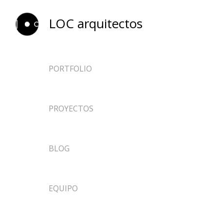
LOC arquitectos
PORTFOLIO
ARQUITECTURA
PROYECTOS
EFÍMEROS
DISEÑO
NOTICIAS
BLOG
INVESTIGACIÓN
DOCENCIA
EQUIPO