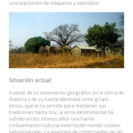
una exposición de maquetas y utensilios.
Situación actual
A pesar de su aislamiento geográfico en la sierra de
Atakora y de su fuerte identidad como grupo
étnico, que le ha servido para mantener sus
tradiciones hasta hoy, la etnia betammaribé ha
sufrido en los últimos años una fuerte
contaminación cultural externa del mundo urbano
industrializado. La aparición de comerciantes de las