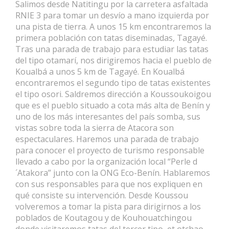
Salimos desde Natitingu por la carretera asfaltada
RNIE 3 para tomar un desvío a mano izquierda por
una pista de tierra. A unos 15 km encontraremos la
primera población con tatas diseminadas, Tagayé.
Tras una parada de trabajo para estudiar las tatas
del tipo otamarí, nos dirigiremos hacia el pueblo de
Koualbá a unos 5 km de Tagayé. En Koualbá
encontraremos el segundo tipo de tatas existentes
el tipo osori. Saldremos dirección a Koussoukoigou
que es el pueblo situado a cota más alta de Benín y
uno de los más interesantes del país somba, sus
vistas sobre toda la sierra de Atacora son
espectaculares. Haremos una parada de trabajo
para conocer el proyecto de turismo responsable
llevado a cabo por la organización local “Perle d
´Atakora” junto con la ONG Eco-Benín. Hablaremos
con sus responsables para que nos expliquen en
qué consiste su intervención. Desde Koussou
volveremos a tomar la pista para dirigirnos a los
poblados de Koutagou y de Kouhouatchingou
donde visitaremos tatas del tercer tipo, et otchao.