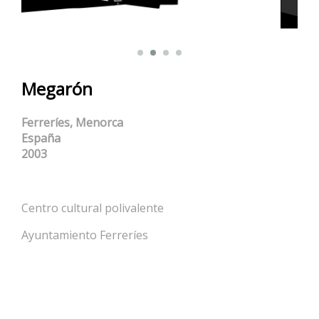
Megarón
Ferreríes, Menorca
España
2003
Centro cultural polivalente
Ayuntamiento Ferreríes